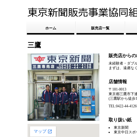
ホーム
販売店一覧
三鷹
販売店からの
未経験者・ダブル
まずは、遠慮な
店舗情報
〒181-0013
東京都三鷹市下連雀
(三鷹駅から徒歩1
TEL:0422-44-4126
取り扱い紙
東京新聞
東京中日スポ